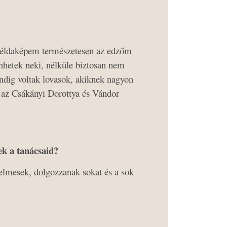
éldaképem természetesen az edzőm
nhetek neki, nélküle biztosan nem
indig voltak lovasok, akiknek nagyon
k az Csákányi Dorottya és Vándor
ek a tanácsaid?
elmesek, dolgozzanak sokat és a sok