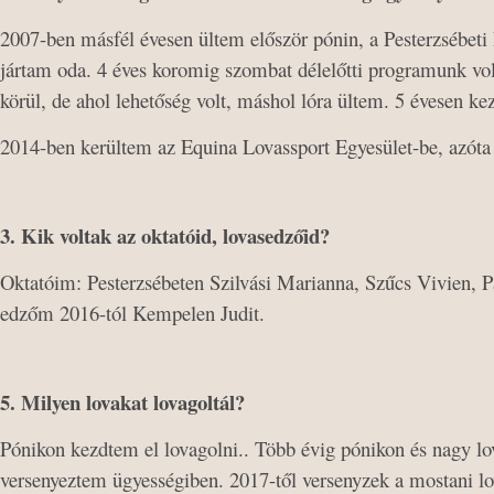
2007-ben másfél évesen ültem először pónin, a Pesterzsébeti
jártam oda. 4 éves koromig szombat délelőtti programunk vol
körül, de ahol lehetőség volt, máshol lóra ültem. 5 évesen ke
2014-ben kerültem az Equina Lovassport Egyesület-be, azóta 
3. Kik voltak az oktatóid, lovasedzőid?
Oktatóim: Pesterzsébeten Szilvási Marianna, Szűcs Vivien, P
edzőm 2016-tól Kempelen Judit.
5. Milyen lovakat lovagoltál?
Pónikon kezdtem el lovagolni.. Több évig pónikon és nagy lov
versenyeztem ügyességiben. 2017-től versenyzek a mostani 