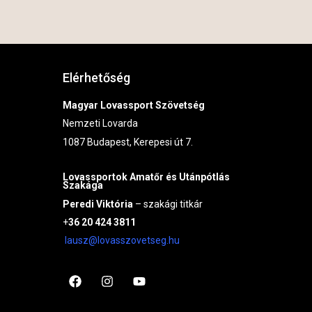
Elérhetőség
Magyar Lovassport Szövetség
Nemzeti Lovarda
1087 Budapest, Kerepesi út 7.
Lovassportok
Amatőr és Utánpótlás
Szakága
Peredi Viktória
– szakági titkár
+
36 20 424 3811
lausz@lovasszovetseg.hu