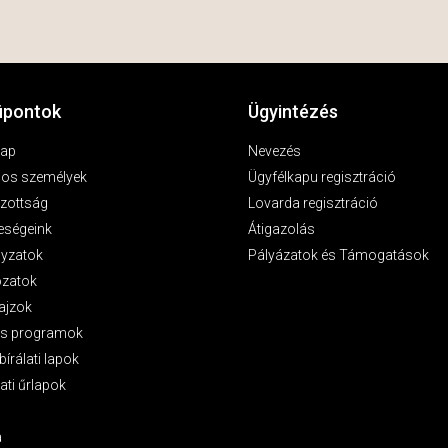
pontok
Ügyintézés
lap
Nevezés
los személyek
Ügyfélkapu regisztráció
zottság
Lovarda regisztráció
eségeink
Átigazolás
lyzatok
Pályázatok és Támogatások
ozatok
ajzok
as programok
bírálati lapok
ati űrlapok
a