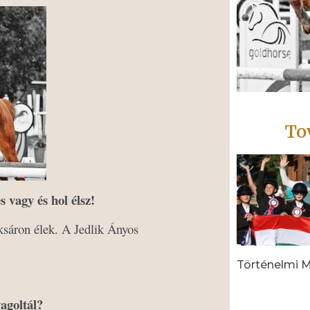
To
 vagy és hol élsz!
sáron élek. A Jedlik Ányos
Történelmi M
Read More »
agoltál?