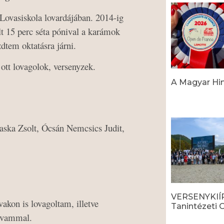
 Lovasiskola lovardájában. 2014-ig
t 15 perc séta pónival a karámok
zdtem oktatásra járni.
ott lovagolok, versenyzek.
A Magyar Hi
Read More »
aska Zsolt, Ócsán Nemcsics Judit,
VERSENYKIÍR
akon is lovagoltam, illetve
Tanintézeti 
lovammal.
Read More »