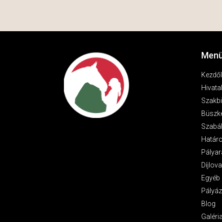
Menü
Kezdő
Hivata
Szakbi
Büszk
Szabá
Határ
Pályar
Díjlov
Egyéb 
Pályáz
Blog
Galéri