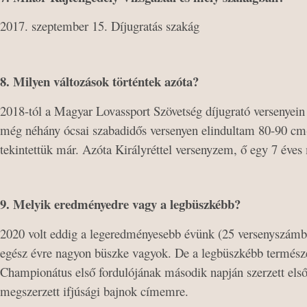
2017. szeptember 15. Díjugratás szakág
8. Milyen változások történtek azóta?
2018-tól a Magyar Lovassport Szövetség díjugrató versenyein
még néhány ócsai szabadidős versenyen elindultam 80-90 cm-
tekintettük már. Azóta Királyréttel versenyzem, ő egy 7 éves
9. Melyik eredményedre vagy a legbüszkébb?
2020 volt eddig a legeredményesebb évünk (25 versenyszámbó
egész évre nagyon büszke vagyok. De a legbüszkébb termész
Championátus első fordulójának második napján szerzett első
megszerzett ifjúsági bajnok címemre.