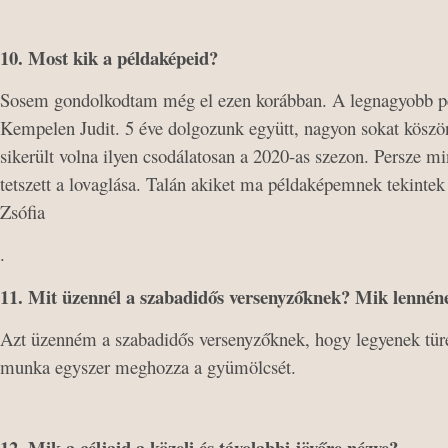
10. Most kik a példaképeid?
Sosem gondolkodtam még el ezen korábban. A legnagyobb p
Kempelen Judit. 5 éve dolgozunk együtt, nagyon sokat köszö
sikerült volna ilyen csodálatosan a 2020-as szezon. Persze m
tetszett a lovaglása. Talán akiket ma példaképemnek tekinte
Zsófia
.
11. Mit üzennél a szabadidős versenyzőknek? Mik lennén
Azt üzenném a szabadidős versenyzőknek, hogy legyenek tür
munka egyszer meghozza a gyümölcsét.
12. Mik a céljaid a közeli és távolabbi jövőre nézve?