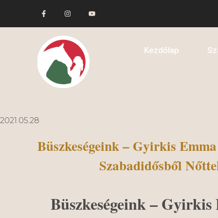
Kezdőlap
Sz
2021.05.28
Büszkeségeink – Gyirkis Emma
Szabadidősből Nőtte
Büszkeségeink – Gyirki