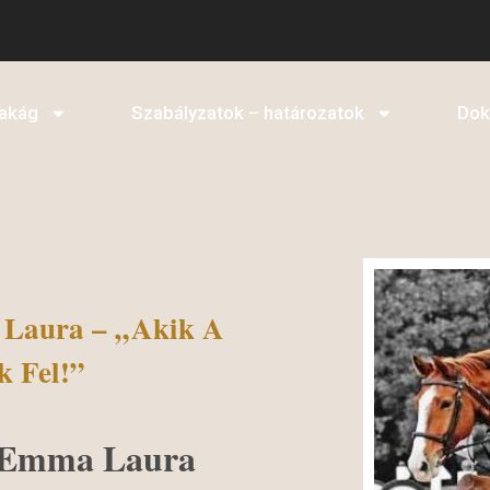
akág
Szabályzatok – határozatok
Do
 Laura – „Akik A
k Fel!”
s Emma Laura