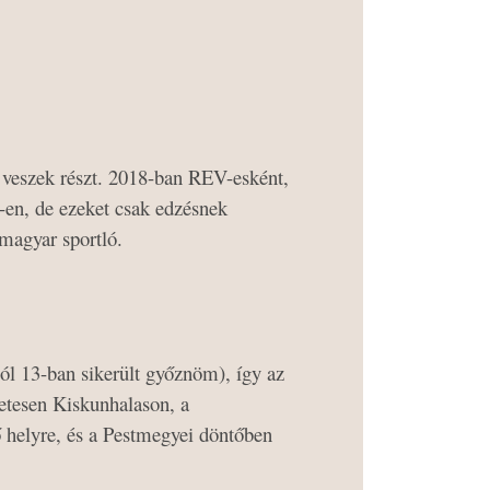
 veszek részt. 2018-ban REV-esként,
en, de ezeket csak edzésnek
 magyar sportló.
l 13-ban sikerült győznöm), így az
etesen Kiskunhalason, a
 helyre, és a Pestmegyei döntőben