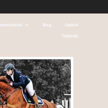
Versenyrendezés-és ügyintézés
kumentumok
Blog
Galéria
Tudástár