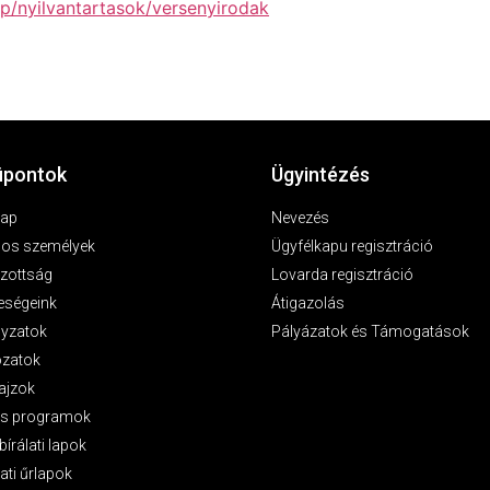
hp/nyilvantartasok/versenyirodak
pontok
Ügyintézés
lap
Nevezés
los személyek
Ügyfélkapu regisztráció
zottság
Lovarda regisztráció
eségeink
Átigazolás
lyzatok
Pályázatok és Támogatások
ozatok
ajzok
as programok
bírálati lapok
ati űrlapok