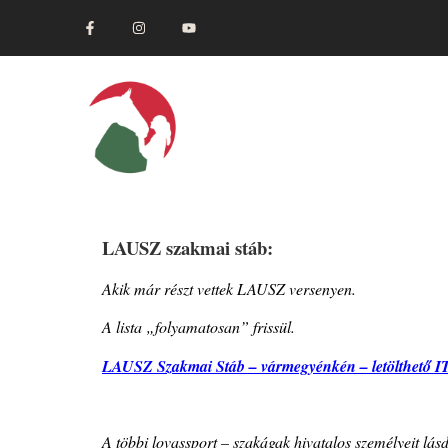
Kezdőlap
Sz
LAUSZ szakmai stáb:
Akik már részt vettek LAUSZ versenyen.
A lista „folyamatosan” frissül.
LAUSZ Szakmai Stáb – vármegyénkén – letölthető I
A többi lovassport – szakágak hivatalos személyeit lásd 