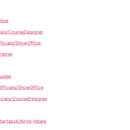
udge
cials/CourseDesigner
fficials/ShowOffice
rainer
Judge
Officials/ShowOffice
ficials/CourseDesigner
tartasok/birok-listaja