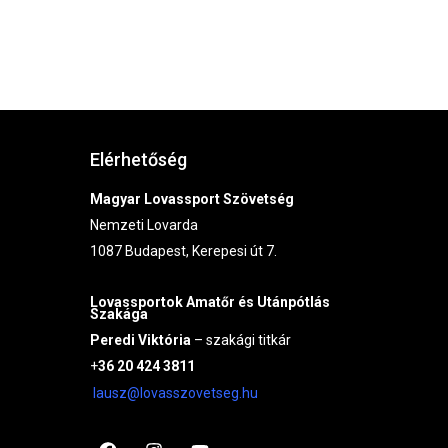
Elérhetőség
Magyar Lovassport Szövetség
Nemzeti Lovarda
1087 Budapest, Kerepesi út 7.
Lovassportok
Amatőr és Utánpótlás
Szakága
Peredi Viktória
– szakági titkár
+
36 20 424 3811
lausz@lovasszovetseg.hu