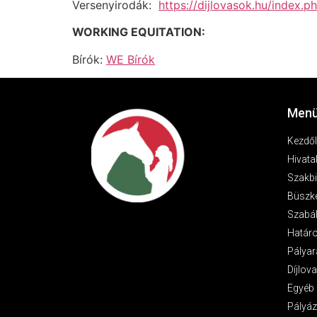
Versenyirodák:
https://dijlovasok.hu/index.p
WORKING EQUITATION:
Bírók:
WE Bírók
Menü
Kezdő
Hivata
Szakbi
Büszk
Szabá
Határ
Pályar
Díjlov
Egyéb 
Pályáz