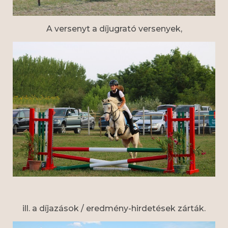
A versenyt a díjugrató versenyek,
ill. a díjazások / eredmény-hirdetések zárták.