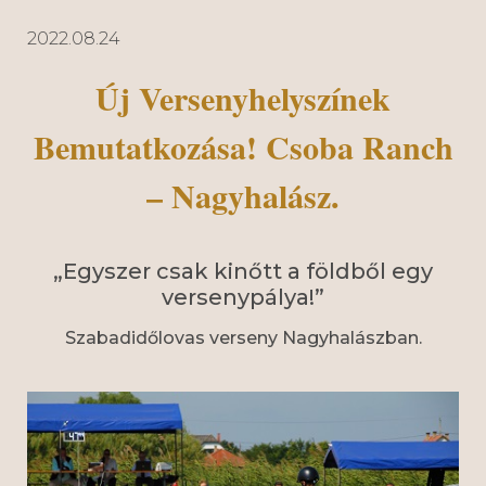
2022.08.24
Új Versenyhelyszínek
Bemutatkozása! Csoba Ranch
– Nagyhalász.
„Egyszer csak kinőtt a földből egy
versenypálya!”
Szabadidőlovas verseny Nagyhalászban.