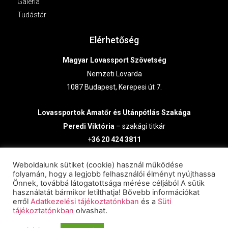
Galéria
Tudástár
Elérhetőség
Magyar Lovassport Szövetség
Nemzeti Lovarda
1087 Budapest, Kerepesi út 7.
Lovassportok
Amatőr és Utánpótlás Szakága
Peredi Viktória
– szakági titkár
+
36 20 424 3811
lausz@lovasszovetseg.hu
Weboldalunk sütiket (cookie) használ működése
folyamán, hogy a legjobb felhasználói élményt nyújthassa
Önnek, továbbá látogatottsága mérése céljából A sütik
használatát bármikor letilthatja! Bővebb információkat
erről
Adatkezelési tájékoztatónkban
és a
Süti
tájékoztatónkban
olvashat.
© 2024 Minden jog fenntartva.