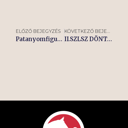
ELŐZŐ BEJEGYZÉS
KÖVETKEZŐ BEJEGYZÉS
Patanyomfigurák
II.SZLSZ DÖNTŐ NEMZETI LOVARDA okt. 21-23!