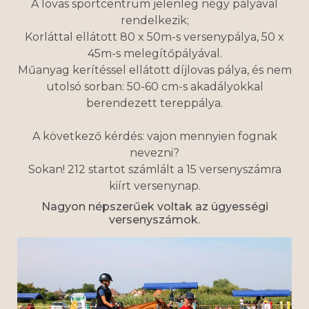
A lovas sportcentrum jelenleg négy pályával
rendelkezik;
Korláttal ellátott 80 x 50m-s versenypálya, 50 x
45m-s melegítőpályával.
Műanyag kerítéssel ellátott díjlovas pálya, és nem
utolsó sorban: 50-60 cm-s akadályokkal
berendezett tereppálya.
A következő kérdés: vajon mennyien fognak
nevezni?
Sokan! 212 startot számlált a 15 versenyszámra
kiírt versenynap.
Nagyon népszerűek voltak az ügyességi
versenyszámok.