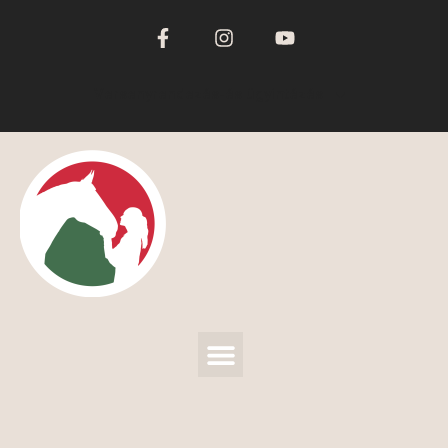
Versenyrendezés-és ügyintézés