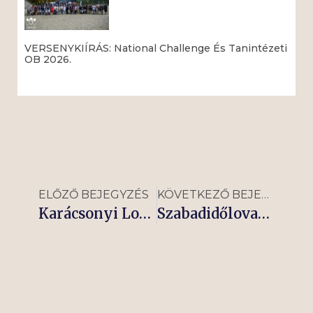
VERSENYKIÍRÁS: National Challenge És Tanintézeti
OB 2026.
Read More »
ELŐZŐ BEJEGYZÉS
KÖVETKEZŐ BEJEGYZÉS
Karácsonyi Lovas Show
Szabadidőlovas Szakág Közgyűlése.