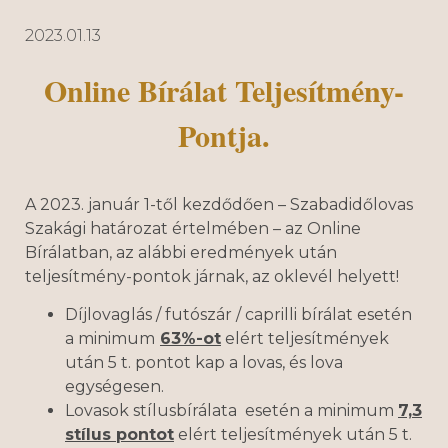
2023.01.13
Online Bírálat Teljesítmény-
Pontja.
A 2023. január 1-től kezdődően – Szabadidőlovas
Szakági határozat értelmében – az Online
Bírálatban, az alábbi eredmények után
teljesítmény-pontok járnak, az oklevél helyett!
Díjlovaglás / futószár / caprilli bírálat esetén
a minimum
63%-ot
elért teljesítmények
után 5 t. pontot kap a lovas, és lova
egységesen.
Lovasok stílusbírálata esetén a minimum
7,3
stílus pontot
elért teljesítmények után 5 t.