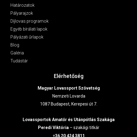
Határozatok
Pályarajzok
Díjlovas programok
Egyéb bírálati lapok
Pályázati űrlapok
Blog
Galéria
Tudástár
Elérhetőség
Magyar Lovassport Szövetség
Nemzeti Lovarda
1087 Budapest, Kerepesi út 7.
Lovassportok
Amatőr és Utánpótlás Szakága
Peredi Viktória
– szakági titkár
+
36 20 424 3811