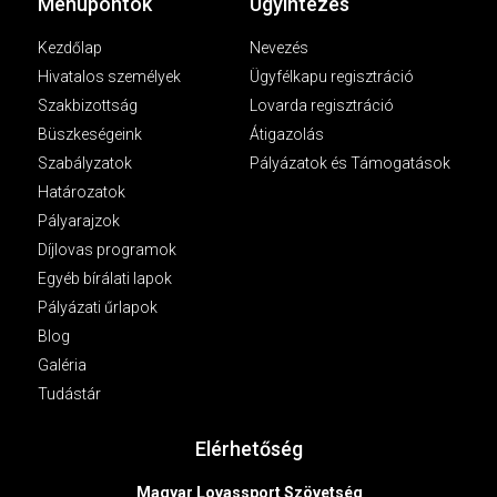
Menüpontok
Ügyintézés
Kezdőlap
Nevezés
Hivatalos személyek
Ügyfélkapu regisztráció
Szakbizottság
Lovarda regisztráció
Büszkeségeink
Átigazolás
Szabályzatok
Pályázatok és Támogatások
Határozatok
Pályarajzok
Díjlovas programok
Egyéb bírálati lapok
Pályázati űrlapok
Blog
Galéria
Tudástár
Elérhetőség
Magyar Lovassport Szövetség