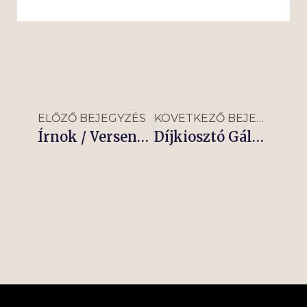
Read More »
ELŐZŐ BEJEGYZÉS
KÖVETKEZŐ BEJEGYZÉS
Írnok / Versenyiroda képzés 2025
Díjkiosztó Gála, és Lovasbál!