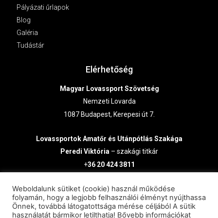
Pályázati űrlapok
Blog
Galéria
Tudástár
Elérhetőség
Magyar Lovassport Szövetség
Nemzeti Lovarda
1087 Budapest, Kerepesi út 7.
Lovassportok
Amatőr és Utánpótlás Szakága
Peredi Viktória
– szakági titkár
+
36 20 424 3811
lausz@lovasszovetseg.hu
Weboldalunk sütiket (cookie) használ működése
folyamán, hogy a legjobb felhasználói élményt nyújthassa
Önnek, továbbá látogatottsága mérése céljából A sütik
használatát bármikor letilthatja! Bővebb információkat