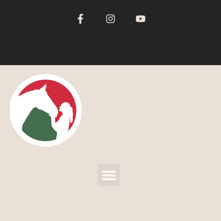
Versenyrendezés-és ügyintézés