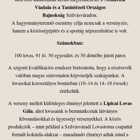
Viadala és a Tanintézeti Országos
Bajnokság
Szilvásváradon.
A hagyományteremtő esemény célja nemcsak a versenyzés,
hanem a közösségépítés és a sportág népszerűsítése is volt.
Számokban:
100 lovas, 91 ló, 30 egyesület, és 30 döntőbe jutott páros
A szigorú kvalifikációs rendszer biztosította, hogy a résztvevők
valóban magas színvonalon képviseljék szakágunkat. A
lovasokat korosztályos bontásban (10–14 és 14–18 évesek)
értékeltük.
Lipicai Lovas
A verseny mellett különleges élményt jelentett a
Gála
, ahol lovasaink is bemutatkoztak látványos
felvonulásokkal és ügyességi versenyekkel. A közös
produkciók – mint például a Szilvásváradi Lovastorna csapattal
formált kokárda-alakzat – maradandó élményt adtak mind a