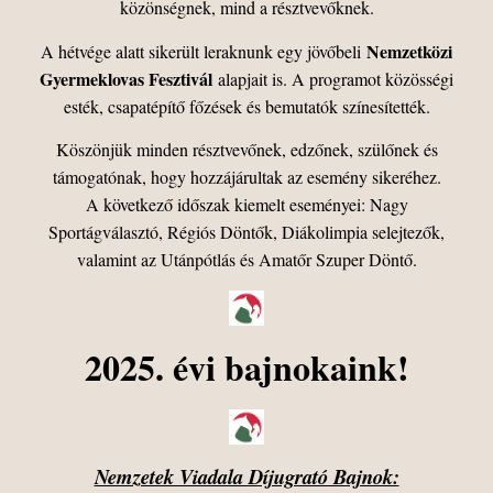
közönségnek, mind a résztvevőknek.
Nemzetközi
A hétvége alatt sikerült leraknunk egy jövőbeli
Gyermeklovas Fesztivál
alapjait is. A programot közösségi
esték, csapatépítő főzések és bemutatók színesítették.
Köszönjük minden résztvevőnek, edzőnek, szülőnek és
támogatónak, hogy hozzájárultak az esemény sikeréhez.
A következő időszak kiemelt eseményei: Nagy
Sportágválasztó, Régiós Döntők, Diákolimpia selejtezők,
valamint az Utánpótlás és Amatőr Szuper Döntő.
2025. évi bajnokaink!
Nemzetek Viadala
Díjugrató
Bajnok: