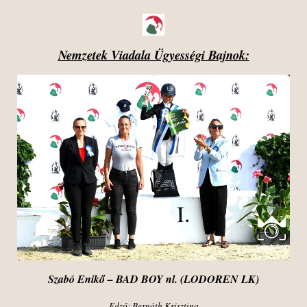
Nemzetek Viadala Ügyességi Bajnok:
Szabó Enikő – BAD BOY nl. (LODOREN LK)
Edző: Bernáth Krisztina