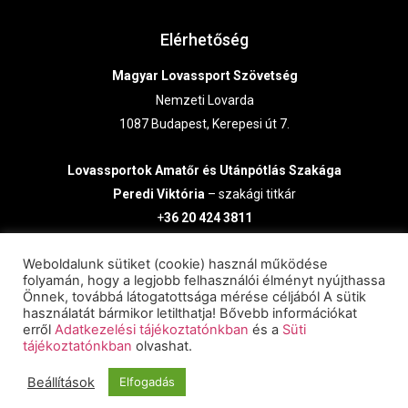
Elérhetőség
Magyar Lovassport Szövetség
Nemzeti Lovarda
1087 Budapest, Kerepesi út 7.
Lovassportok
Amatőr és Utánpótlás Szakága
Peredi Viktória
– szakági titkár
+
36 20 424 3811
lausz@lovasszovetseg.hu
Weboldalunk sütiket (cookie) használ működése
folyamán, hogy a legjobb felhasználói élményt nyújthassa
Önnek, továbbá látogatottsága mérése céljából A sütik
használatát bármikor letilthatja! Bővebb információkat
erről
Adatkezelési tájékoztatónkban
és a
Süti
tájékoztatónkban
olvashat.
© 2024 Minden jog fenntartva.
Beállítások
Elfogadás
Impresszum I Sütiszabályzat