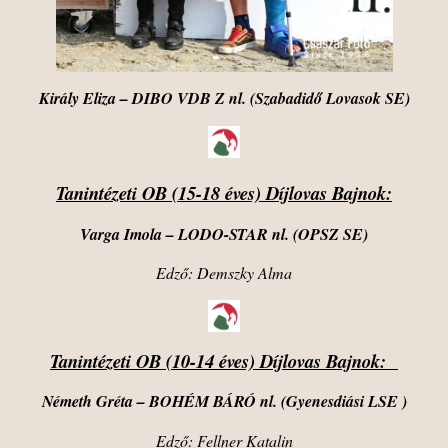
Király Eliza – DIBO VDB Z nl. (Szabadidő Lovasok SE)
Tanintézeti OB (15-18 éves) Díjlovas Bajnok:
Varga Imola – LODO-STAR nl. (OPSZ SE)
Edző: Demszky Alma
Tanintézeti OB (10-14 éves) Díjlovas Bajnok:
Németh Gréta – BOHÉM BÁRÓ nl. (Gyenesdiási LSE )
Edző: Fellner Katalin