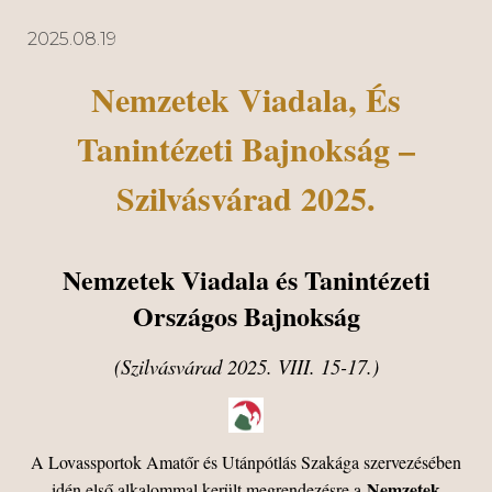
2025.08.19
Nemzetek Viadala, És
Tanintézeti Bajnokság –
Szilvásvárad 2025.
Nemzetek Viadala és Tanintézeti
Országos Bajnokság
(Szilvásvárad 2025. VIII. 15-17.)
A Lovassportok Amatőr és Utánpótlás Szakága szervezésében
Nemzetek
idén első alkalommal került megrendezésre a