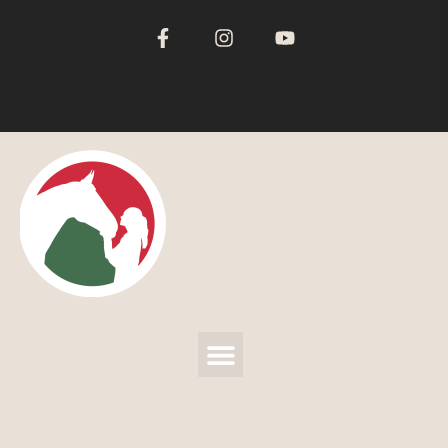
Versenyrendezés-és ügyintézés