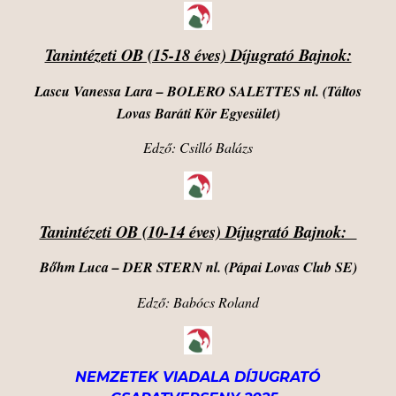
Tanintézeti OB (15-18 éves) Díjugrató Bajnok:
Lascu Vanessa Lara – BOLERO SALETTES nl. (Táltos
Lovas Baráti Kör Egyesület)
Edző: Csilló Balázs
Tanintézeti OB (10-14 éves) Díj
ugrató
Bajnok:
Bőhm Luca – DER STERN nl. (Pápai Lovas Club SE)
Edző: Babócs Roland
NEMZETEK VIADALA DÍJUGRATÓ