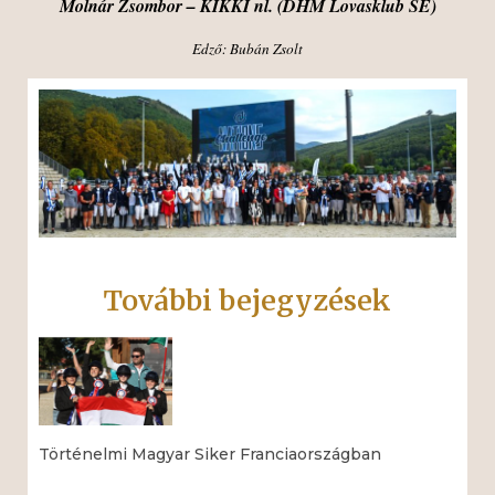
Molnár Zsombor – KIKKI nl. (DHM Lovasklub SE)
Edző: Bubán Zsolt
További bejegyzések
Történelmi Magyar Siker Franciaországban
Read More »