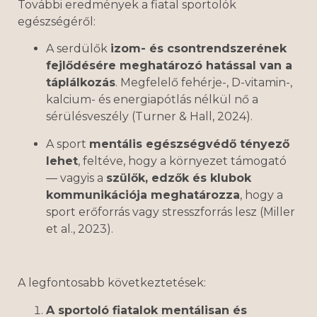
További eredmények a fiatal sportolók
egészségéről:
A serdülők
izom- és csontrendszerének
fejlődésére meghatározó hatással van a
táplálkozás
. Megfelelő fehérje-, D-vitamin-,
kalcium- és energiapótlás nélkül nő a
sérülésveszély (Turner & Hall, 2024).
A sport
mentális egészségvédő tényező
lehet
, feltéve, hogy a környezet támogató
— vagyis a
szülők, edzők és klubok
kommunikációja meghatározza
, hogy a
sport erőforrás vagy stresszforrás lesz (Miller
et al., 2023).
A legfontosabb következtetések:
A sportoló fiatalok mentálisan és