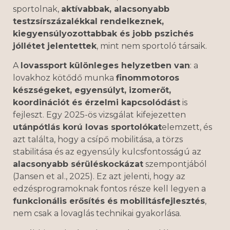
sportolnak,
aktívabbak, alacsonyabb
testzsírszázalékkal rendelkeznek,
kiegyensúlyozottabbak és jobb pszichés
jóllétet jelentettek
, mint nem sportoló társaik.
A
lovassport különleges helyzetben van
: a
lovakhoz kötődő munka
finommotoros
készségeket, egyensúlyt, izomerőt,
koordinációt és érzelmi kapcsolódást
is
fejleszt. Egy 2025-ös vizsgálat kifejezetten
utánpótlás korú lovas sportolókat
elemzett, és
azt találta, hogy a csípő mobilitása, a törzs
stabilitása és az egyensúly kulcsfontosságú az
alacsonyabb sérüléskockázat
szempontjából
(Jansen et al., 2025). Ez azt jelenti, hogy az
edzésprogramoknak fontos része kell legyen a
funkcionális erősítés és mobilitásfejlesztés
,
nem csak a lovaglás technikai gyakorlása.