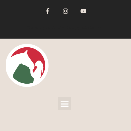
Versenyrendezés-és ügyintézés