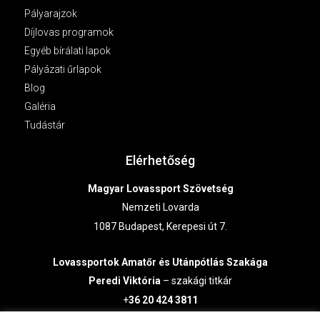
Pályarajzok
Díjlovas programok
Egyéb bírálati lapok
Pályázati űrlapok
Blog
Galéria
Tudástár
Elérhetőség
Magyar Lovassport Szövetség
Nemzeti Lovarda
1087 Budapest, Kerepesi út 7.
Lovassportok
Amatőr és Utánpótlás Szakága
Peredi Viktória
– szakági titkár
+
36 20 424 3811
lausz@lovasszovetseg.hu