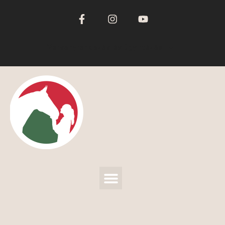
Versenyrendezés-és ügyintézés