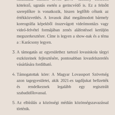
kötelező, ugratás esetén a gerincvédő is. Ez a felnőtt
szereplőkre is vonatkozik, hiszen legfőbb célunk az
értékközvetítés. A lovasok által megálmodott bármely
koreográfia képekből összevágott videómontázs vagy
videó-felvétel formájában zenés aláfestéssel kerüljön
megszerkesztésre. Címe is legyen a show-nak és a téma
a : Karácsony legyen.
A támogatás az egyesülethez tartozó lovasiskola tárgyi
eszközeinek fejlesztésére, pontosabban lovasfelszerelés
vásárlására fordítható.
Támogatottak köre: A Magyar Lovassport Szövetség
azon tagegyesületei, akik 2021-es tagdíjukat befizették
és rendelkeznek legalább egy regisztrált
szabadidőlovassal.
Az elbírálás a közösségi médián közönségszavazással
történik.