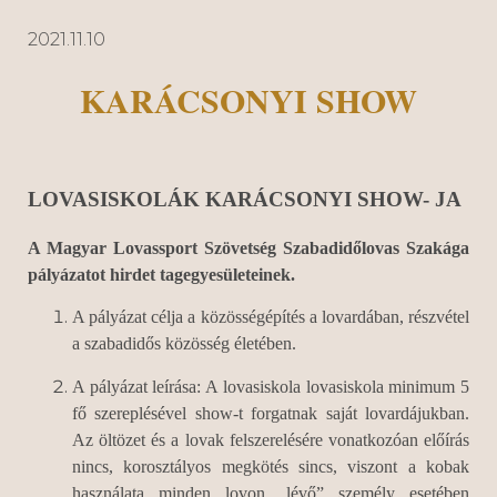
2021.11.10
KARÁCSONYI SHOW
LOVASISKOLÁK KARÁCSONYI SHOW- JA
A Magyar Lovassport Szövetség Szabadidőlovas Szakága
pályázatot hirdet tagegyesületeinek.
A pályázat célja a közösségépítés a lovardában, részvétel
a szabadidős közösség életében.
A pályázat leírása: A lovasiskola lovasiskola minimum 5
fő szereplésével show-t forgatnak saját lovardájukban.
Az öltözet és a lovak felszerelésére vonatkozóan előírás
nincs, korosztályos megkötés sincs, viszont a kobak
használata minden lovon „lévő” személy esetében