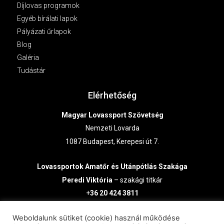
Díjlovas programok
Egyéb bírálati lapok
Pályázati űrlapok
Blog
Galéria
Tudástár
Elérhetőség
Magyar Lovassport Szövetség
Nemzeti Lovarda
1087 Budapest, Kerepesi út 7.
Lovassportok
Amatőr és Utánpótlás Szakága
Peredi Viktória
– szakági titkár
+
36 20 424 3811
lausz@lovasszovetseg.hu
Weboldalunk sütiket (cookie) használ működése