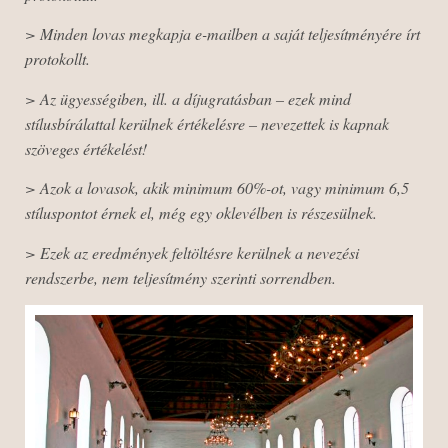
> Minden lovas megkapja e-mailben a saját teljesítményére írt
protokollt.
> Az ügyességiben, ill. a díjugratásban – ezek mind
stílusbírálattal kerülnek értékelésre – nevezettek is kapnak
szöveges értékelést!
> Azok a lovasok, akik minimum 60%-ot, vagy minimum 6,5
stíluspontot érnek el, még egy oklevélben is részesülnek.
> Ezek az eredmények feltöltésre kerülnek a nevezési
rendszerbe, nem teljesítmény szerinti sorrendben.