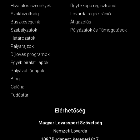
Hivatalos személyek
Ügyfélkapu regisztráció
Szakbizottság
Lovarda regisztráció
Büszkeségeink
Átigazolás
Szabályzatok
Pályázatok és Támogatások
Határozatok
Pályarajzok
Díjlovas programok
Egyéb bírálati lapok
Pályázati űrlapok
Blog
Galéria
Tudástár
Elérhetőség
Magyar Lovassport Szövetség
Nemzeti Lovarda
1087 Budapest, Kerepesi út 7.