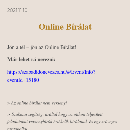
2021.11.10
Online Bírálat
Jön a tél – jön az Online Bírálat!
Már lehet rá nevezni:
https://szabadidonevezes.hu/#/Event/Info?
eventId=15180
>
Az online bírálat nem verseny!
> Szakmai segítség, azáltal hogy az otthon teljesített
feladatokat versenybírók értékelik bírálattal, és egy szöveges
protokollal.