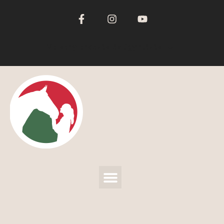
Versenyrendezés-és ügyintézés