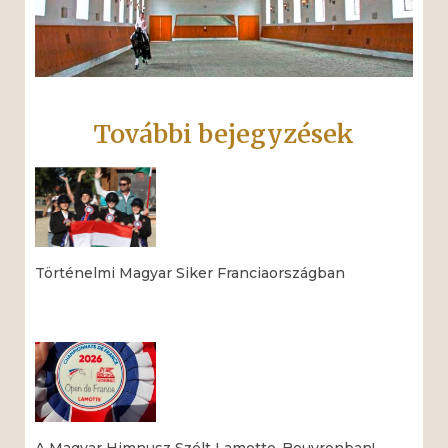
További bejegyzések
Történelmi Magyar Siker Franciaországban
Read More »
A Magyar Himnusz Szólt Lamotte-Beuvronban!