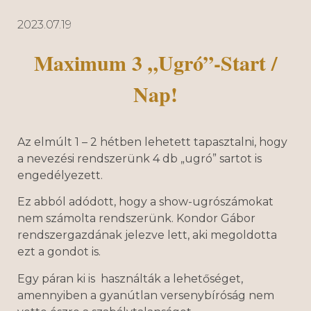
2023.07.19
Maximum 3 „ugró”-Start /
Nap!
Az elmúlt 1 – 2 hétben lehetett tapasztalni, hogy
a nevezési rendszerünk 4 db „ugró” sartot is
engedélyezett.
Ez abból adódott, hogy a show-ugrószámokat
nem számolta rendszerünk. Kondor Gábor
rendszergazdának jelezve lett, aki megoldotta
ezt a gondot is.
Egy páran ki is használták a lehetőséget,
amennyiben a gyanútlan versenybíróság nem