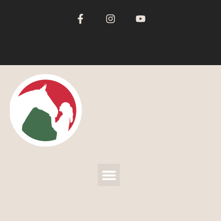
Versenyrendezés-és ügyintézés