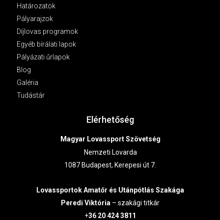
Határozatok
Pályarajzok
Díjlovas programok
Egyéb bírálati lapok
Pályázati űrlapok
Blog
Galéria
Tudástár
Elérhetőség
Magyar Lovassport Szövetség
Nemzeti Lovarda
1087 Budapest, Kerepesi út 7.
Lovassportok
Amatőr és Utánpótlás Szakága
Peredi Viktória
– szakági titkár
+
36 20 424 3811