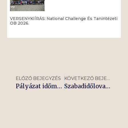
VERSENYKIÍRÁS: National Challenge És Tanintézeti
OB 2026.
Read More »
ELŐZŐ BEJEGYZÉS
KÖVETKEZŐ BEJEGYZÉS
Pályázat időmérő szerkezetre
Szabadidőlovas Döntő – Budapest!