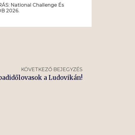
ÁS: National Challenge És
OB 2026.
KÖVETKEZŐ BEJEGYZÉS
badidőlovasok a Ludovikán!