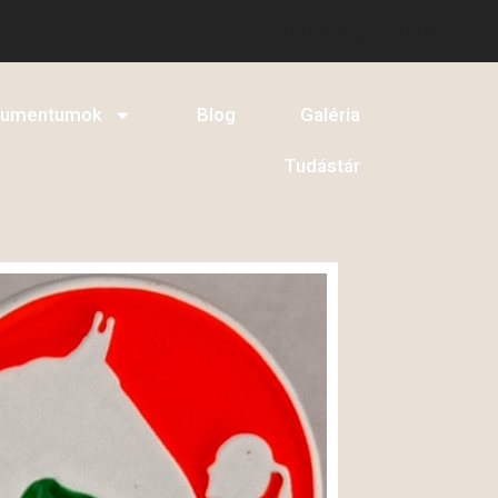
Versenyrendezés-és ügyintézés
kumentumok
Blog
Galéria
Tudástár