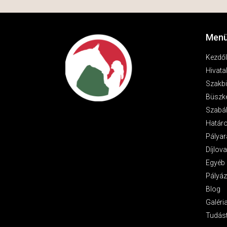
Menü
Kezdő
Hivata
Szakbi
Büszk
Szabá
Határ
Pályar
Díjlov
Egyéb 
Pályáz
Blog
Galéri
Tudás