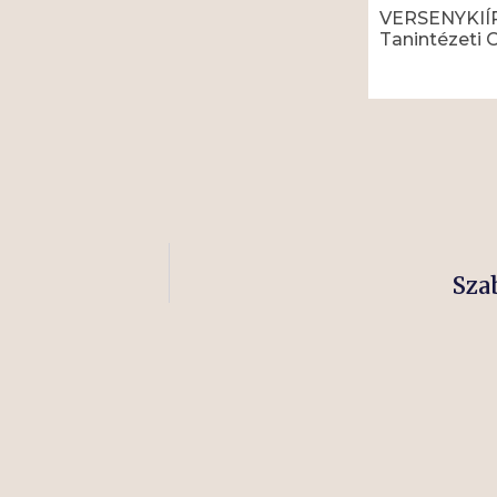
VERSENYKIÍR
Tanintézeti 
Read More »
Sza