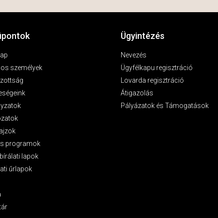
pontok
Ügyintézés
lap
Nevezés
los személyek
Ügyfélkapu regisztráció
zottság
Lovarda regisztráció
eségeink
Átigazolás
lyzatok
Pályázatok és Támogatások
ozatok
ajzok
as programok
bírálati lapok
ati űrlapok
a
tár