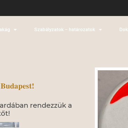
akág
Szabályzatok – határozatok
Do
 Budapest!
vardában rendezzük a
őt!