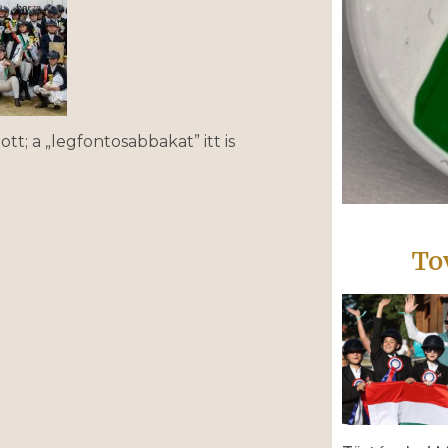
tt; a „legfontosabbakat” itt is
To