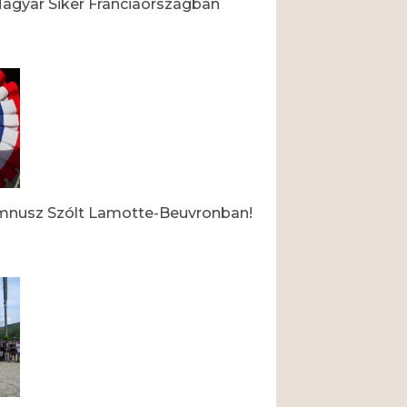
agyar Siker Franciaországban
mnusz Szólt Lamotte-Beuvronban!