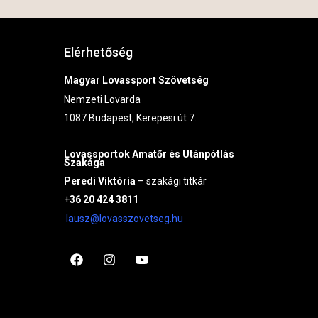
Elérhetőség
Magyar Lovassport Szövetség
Nemzeti Lovarda
1087 Budapest, Kerepesi út 7.
Lovassportok
Amatőr és Utánpótlás
Szakága
Peredi Viktória
– szakági titkár
+
36 20 424 3811
lausz@lovasszovetseg.hu